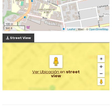
100 m
500 ft
Leaflet
| Wasi - ©
OpenStreetMap
Street View
Ver Ubicación
en
street
view