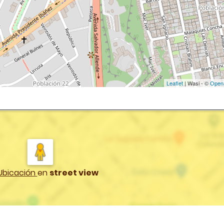
Leaflet
| Wasi - ©
Open
Ubicación
en
street view