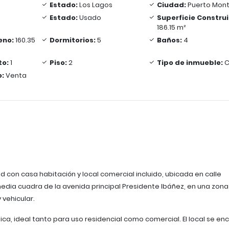
Estado:
Los Lagos
Ciudad:
Puerto Mont
Estado:
Usado
Superficie Constru
186.15 m²
eno:
160.35
Dormitorios:
5
Baños:
4
to:
1
Piso:
2
Tipo de inmueble:
C
o:
Venta
 con casa habitación y local comercial incluido, ubicada en calle
media cuadra de la avenida principal Presidente Ibáñez, en una zona
 vehicular.
ica, ideal tanto para uso residencial como comercial. El local se en