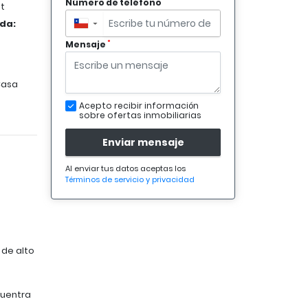
*
Número de teléfono
t
ida:
▼
*
Mensaje
asa
Acepto recibir información
sobre ofertas inmobiliarias
Enviar mensaje
Al enviar tus datos aceptas los
Términos de servicio y privacidad
 de alto
cuentra