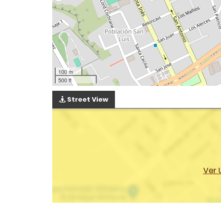
100 m
500 ft
Street View
Ver 