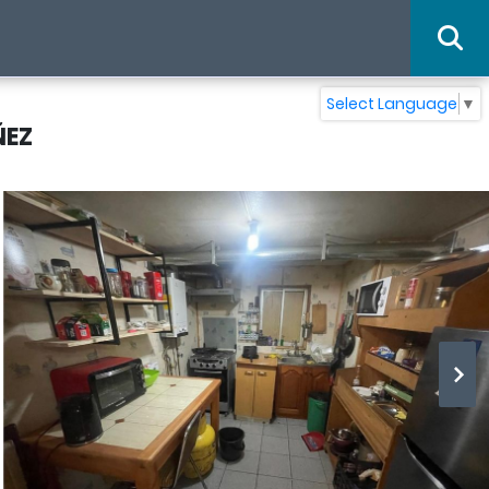
Select Language
▼
ÑEZ