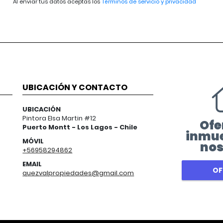
Al enviar tus datos aceptas los
Términos de servicio y privacidad
UBICACIÓN Y CONTACTO
UBICACIÓN
Pintora Elsa Martin #12
Ofe
Puerto Montt - Los Lagos - Chile
inmue
MÓVIL
nos
+56958294862
EMAIL
OF
quezvalpropiedades@gmail.com