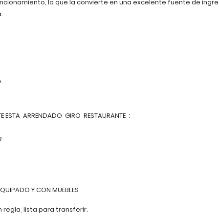
cionamiento, lo que la convierte en una excelente fuente de ingr
.
A
E ESTA ARRENDADO GIRO RESTAURANTE :
R
A
 EQUIPADO Y CON MUEBLES
egla, lista para transferir.