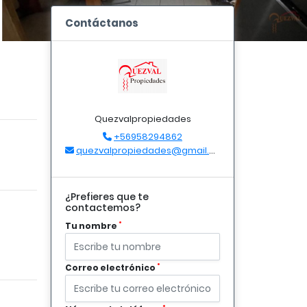
Contáctanos
Quezvalpropiedades
+56958294862
quezvalpropiedades@gmail.com
¿Prefieres que te
contactemos?
*
Tu nombre
*
Correo electrónico