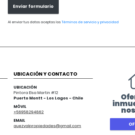
Enviar formulario
Al enviar tus datos aceptas los
Términos de servicio y privacidad
UBICACIÓN Y CONTACTO
UBICACIÓN
Pintora Elsa Martin #12
Ofe
Puerto Montt - Los Lagos - Chile
inmue
MÓVIL
nos
+56958294862
EMAIL
OF
quezvalpropiedades@gmail.com