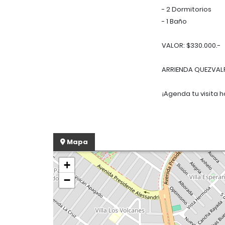
- 2 Dormitorios
- 1 Baño
VALOR: $330.000.-
ARRIENDA QUEZVAL
¡Agenda tu visita 
Mapa
+
−