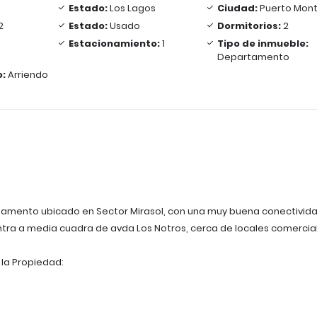
Estado:
Los Lagos
Ciudad:
Puerto Mont
2
Estado:
Usado
Dormitorios:
2
Estacionamiento:
1
Tipo de inmueble:
Departamento
o:
Arriendo
tamento ubicado en Sector Mirasol, con una muy buena conectivida
tra a media cuadra de avda Los Notros, cerca de locales comercial
 la Propiedad: