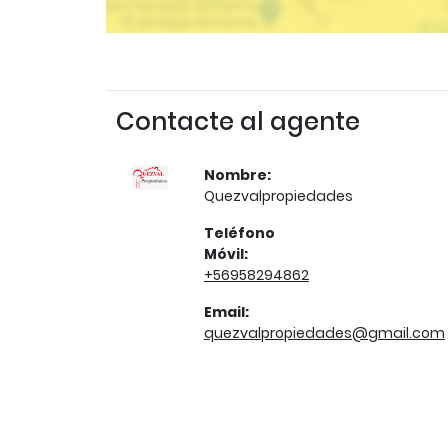
Contacte al agente
Nombre:
Quezvalpropiedades
Teléfono
Móvil:
+56958294862
Email:
quezvalpropiedades@gmail.com