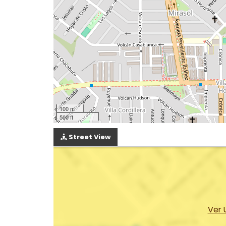
100 m
500 ft
Street View
Ver 