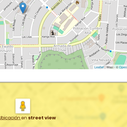
Leaflet
| Wasi - ©
Open
Ubicación
en
street view