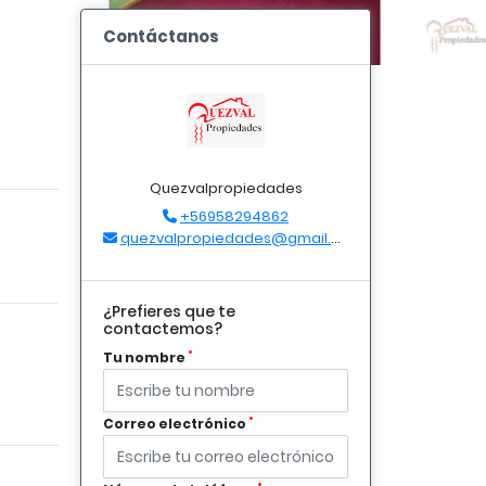
Contáctanos
Quezvalpropiedades
+56958294862
quezvalpropiedades@gmail.com
¿Prefieres que te
contactemos?
*
Tu nombre
*
Correo electrónico